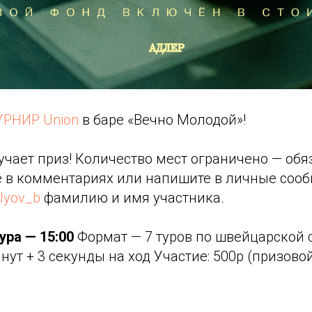
РНИР Union
в баре «Вечно Молодой»!
чает приз! Количество мест ограничено — обя
те в комментариях или напишите в личные соо
lyov_b
фамилию и имя участника.
ура — 15:00
Формат — 7 туров по швейцарской 
нут + 3 секунды на ход Участие: 500р (призов