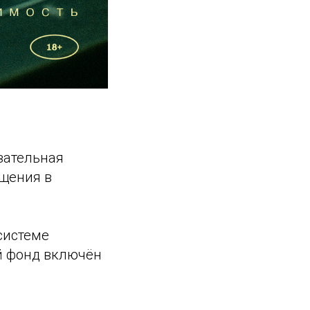
зательная
бщения в
системе
ой фонд включён