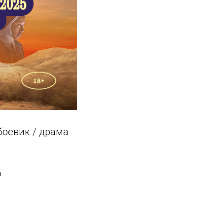
 боевик / драма
6