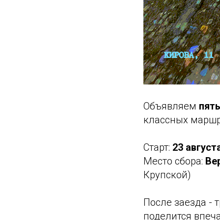
Объявляем
пят
классных маршр
Старт:
23 августа
Место сбора:
Ве
Крупской)
После заезда - 
поделится впеч