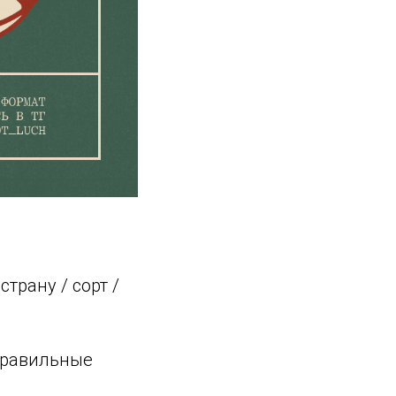
трану / сорт /
правильные