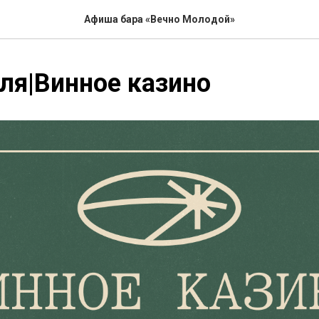
Афиша бара «Вечно Молодой»
ля|Винное казино