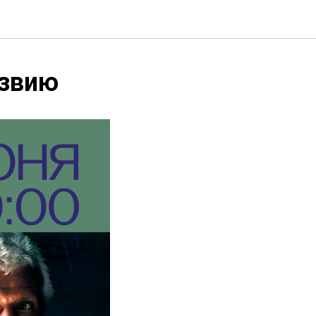
езвию