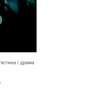
тастика / драма
6