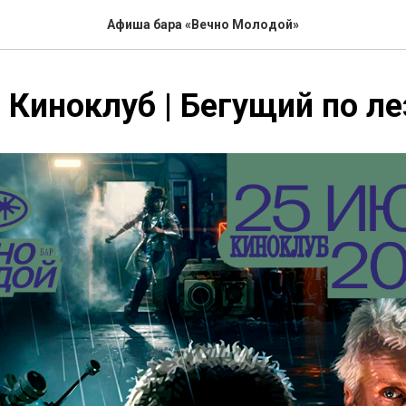
Афиша бара «Вечно Молодой»
| Киноклуб | Бегущий по л