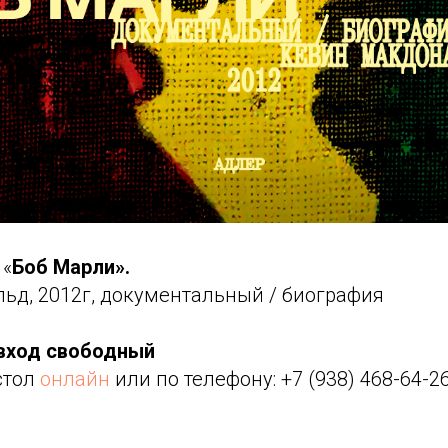
 «
Боб Марли».
ьд, 2012г, документальный / биография
 вход свободный
стол
онлайн
или по телефону: +7 (938) 468-64-2