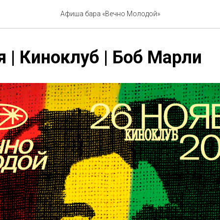
Афиша бара «Вечно Молодой»
я | Киноклуб | Боб Марли